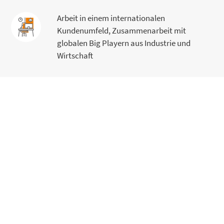
Arbeit in einem internationalen
Kundenumfeld, Zusammenarbeit mit
globalen Big Playern aus Industrie und
Wirtschaft
Regelmäßige Mitarbeiterevents, wie z. B.
Weihnachtsfeier, Sommerfest oder
gemeinsames Grillen
Rabatte bei namhaften Herstellern und
Marken
Kostenloses Tanken an unseren E-
Ladesäulen, kostenloses Parken,
Umkleiden/Duschen, subventioniertes