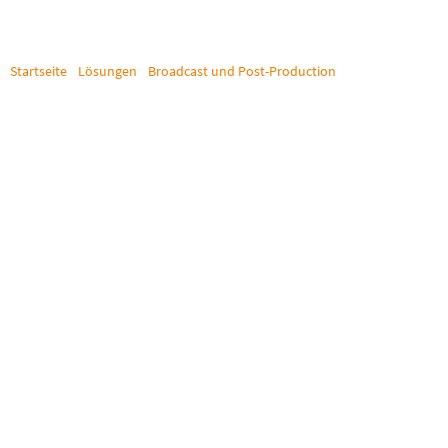
Startseite
/
Lösungen
/
Broadcast und Post-Production
/
Mediacorp
MEDIACORP
Flexible Video- und Datenübertragung für die Fernseh- und
Radioproduktion