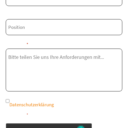
Position
Nachricht
*
Hiermit bestätigen Sie, dass Sie der
Consent
Datenschutzerklärung
von IHSE zustimmen. Ihre Daten
werden nicht weitergegeben oder für Werbezwecke
*
genutzt.
*