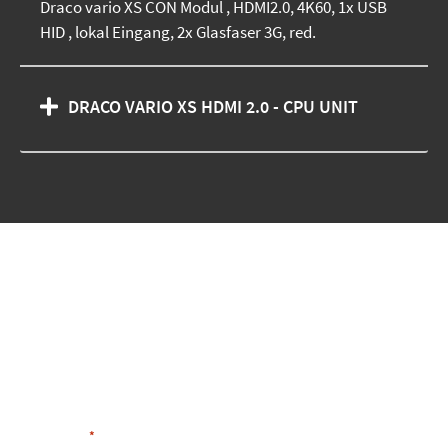
Draco vario XS CON Modul , HDMI2.0, 4K60, 1x USB
HID , lokal Eingang, 2x Glasfaser 3G, red.
DRACO VARIO XS HDMI 2.0 - CPU UNIT
Wir sind gerne für Sie da
Füllen Sie das unten stehende Formular
aus und unsere Experten werden sich
bald mit Ihnen in Verbindung setzen!
Vorname
*