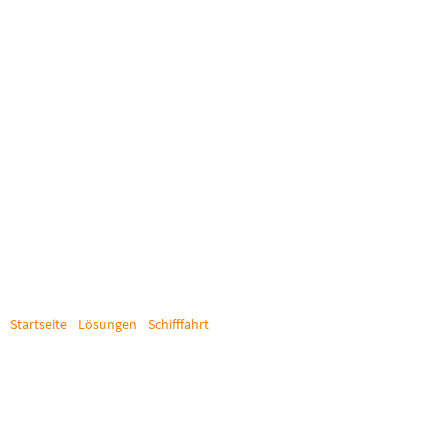
Startseite
/
Lösungen
/
Schifffahrt
/
Royal Caribbean Cruise Line
ROYAL CARIBBEAN
CRUISE LINE