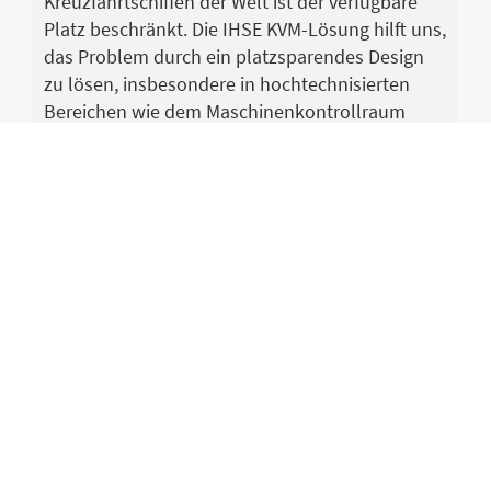
Kreuzfahrtschiffen der Welt ist der verfügbare
Platz beschränkt. Die IHSE KVM-Lösung hilft uns,
das Problem durch ein platzsparendes Design
zu lösen, insbesondere in hochtechnisierten
Bereichen wie dem Maschinenkontrollraum
oder der Sicherheitsleitstelle.“
– Gérard R. Michel,
Senior Project Manager,
TechnoSolutions
Galerie