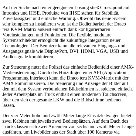
Auf der Suche nach einer geeigneten Lösung stieß Cross-point auf
Intronics und IHSE. Produkte von IHSE stehen für Stabilität,
Zuverlässigkeit und einfache Wartung. Obwohl das neue System
sehr komplex zu installieren war, ist die Bedienbarkeit der Draco
tera KVM-Matrix äußerst einfach dank konfigurierbaren
Voreinstellungen und Funktionen. Die flexible, modulare
Systemarchitektur ermöglicht die zukünftige Integration neuer
Technologien. Der Benutzer kann alle relevanten Eingangs- und
Ausgangssignale wie DisplayPort, DVI, HDMI, VGA, USB und
Audiosignale kombinieren.
Zur Steuerung nutzt die Polizei das einfache Bedienfeld einer AMX-
Mediensteuerung. Durch das Hinzufügen einer API (Application
Programming Interface) kann die Draco tera KVM-Matrix mit der
AMX kommunizieren. Die Steuerung und Anzeige der Bilder auf
den mit dem System verbundenen Bildschirmen ist spielend einfach.
Jeder Arbeitsplatz im Truck enthält einen modernen Touchscreen,
über den sich der gesamte LKW und die Bildschirme bedienen
lassen.
Der vier Meter hohe und zwölf Meter lange Einsatzleitwagen bietet
zwei Kabinen mit jeweils zwei Bedienplätzen. Auf dem Dach des
Trucks lassen sich zwei Antennen von sechs und zwölf Meter Länge
ausfahren, um Livebilder aus der Stadt über 100 Kameras via